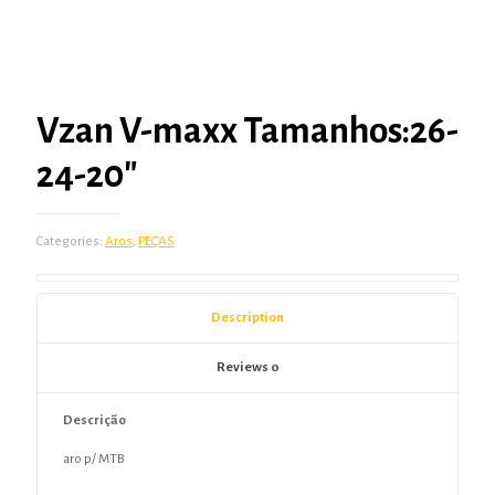
Vzan V-maxx Tamanhos:26-
24-20″
Categories:
Aros
,
PEÇAS
Description
Reviews
0
Descrição
aro p/ MTB