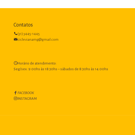
Contatos
(31) 3445-1445
ciclevianamg@gmail.com
Horário de atendimento:
Seg/sex: 9:00hs às 18:30hs – sábados de 8:30hs às 14:00hs
FACEBOOK
INSTAGRAM
Criado por Paulo Carvalho