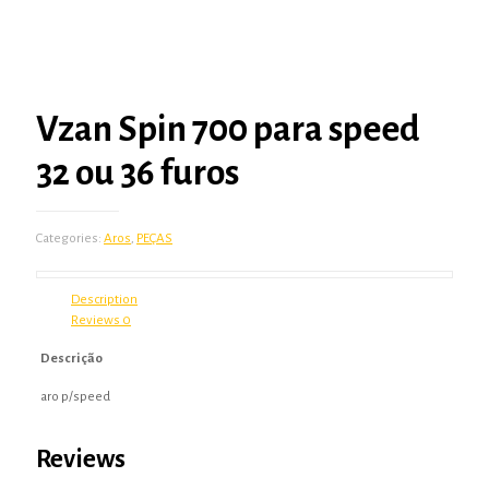
Vzan Spin 700 para speed
32 ou 36 furos
Categories:
Aros
,
PEÇAS
Description
Reviews
0
Descrição
aro p/speed
Reviews