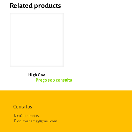
Related products
High One
Contatos
(31) 3445-1445
ciclevianamg@gmail.com