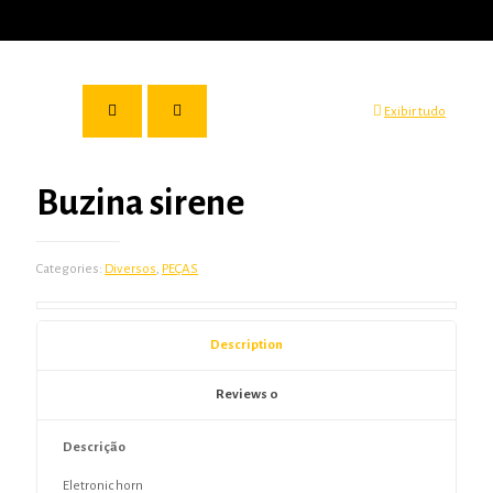
Exibir tudo
Buzina sirene
Categories:
Diversos
,
PEÇAS
Description
Reviews
0
Descrição
Eletronic horn