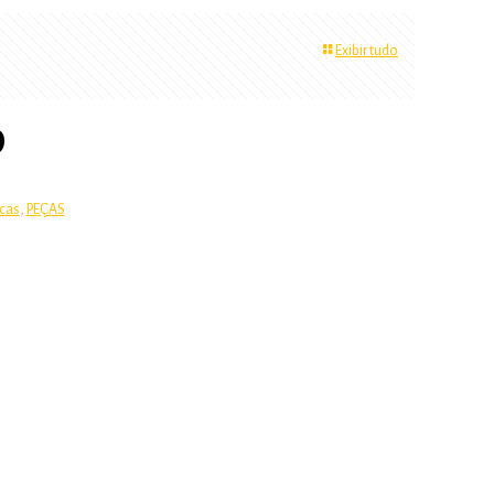
Exibir tudo
D
cas
,
PEÇAS