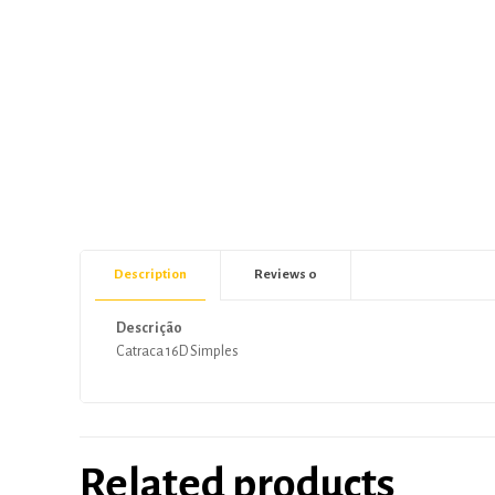
Description
Reviews
0
Descrição
Catraca 16D Simples
Related products