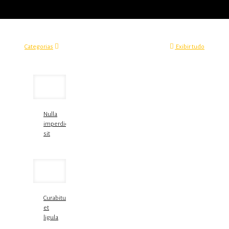
Categorias
Exibir tudo
Nulla
imperdiet
sit
Curabitur
et
ligula