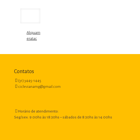
Aliquam
eratac
Contatos
(31) 3445-1445
ciclevianamg@gmail.com
Horário de atendimento:
Seg/sex: 9:00hs às 18:30hs – sábados de 8:30hs às 14:00hs