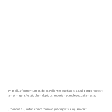
Phasellus fermentum in, dolor. Pellentesque facilisis. Nulla imperdiet sit
amet magna. Vestibulum dapibus, mauris nec malesuada fames ac
, rhoncus eu, luctus et interdum adipiscing wisi aliquam erat.