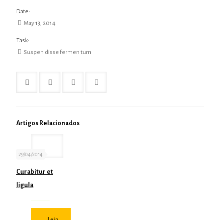
Date:
May 13, 2014
Task:
Suspen disse fermen tum
Artigos Relacionados
29/04/2014
Curabitur et
ligula
Leia