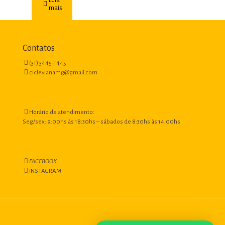
mais
Contatos
(31) 3445-1445
ciclevianamg@gmail.com
Horário de atendimento:
Seg/sex: 9:00hs às 18:30hs – sábados de 8:30hs às 14:00hs
FACEBOOK
INSTAGRAM
Criado por Paulo Carvalho