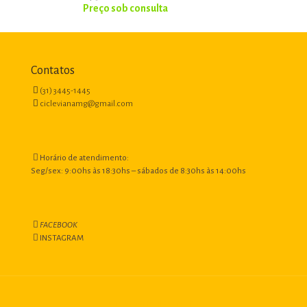
Contatos
(31) 3445-1445
ciclevianamg@gmail.com
Horário de atendimento:
Seg/sex: 9:00hs às 18:30hs – sábados de 8:30hs às 14:00hs
FACEBOOK
INSTAGRAM
Criado por Paulo Carvalho