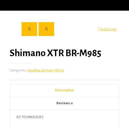
Exibir tudo
Shimano XTR BR-M985
Categories:
Pastilhas de Freio
,
PEÇAS
Description
Reviews
0
ICE TECHNOLOGIES