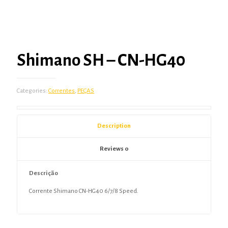
Shimano SH – CN-HG40
Categories:
Correntes
,
PEÇAS
Description
Reviews
0
Descrição
Corrente Shimano CN-HG40 6/7/8 Speed.