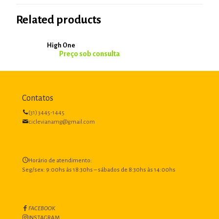
Related products
High One
Contatos
(31) 3445-1445
ciclevianamg@gmail.com
Horário de atendimento:
Seg/sex: 9:00hs às 18:30hs – sábados de 8:30hs às 14:00hs
FACEBOOK
INSTAGRAM