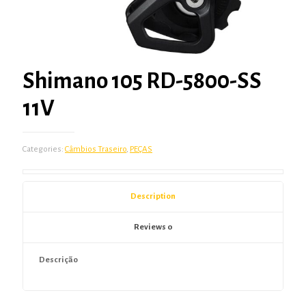
Shimano 105 RD-5800-SS
11V
Categories:
Câmbios Traseiro
,
PEÇAS
Description
Reviews
0
Descrição