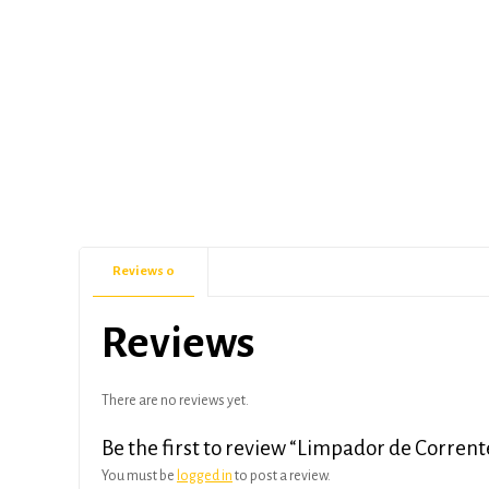
Reviews
0
Reviews
There are no reviews yet.
Be the first to review “Limpador de Corrent
You must be
logged in
to post a review.