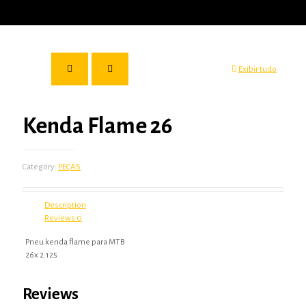
Exibir tudo
Kenda Flame 26
Category:
PEÇAS
Description
Reviews
0
Pneu kenda flame para MTB
26x 2.125
Reviews