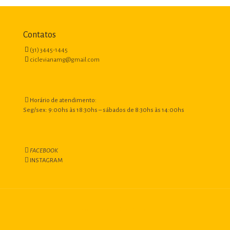
Contatos
(31) 3445-1445
ciclevianamg@gmail.com
Horário de atendimento:
Seg/sex: 9:00hs às 18:30hs – sábados de 8:30hs às 14:00hs
FACEBOOK
INSTAGRAM
Criado por Paulo Carvalho