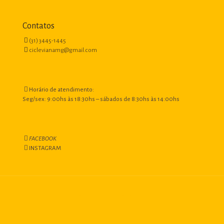
Contatos
(31) 3445-1445
ciclevianamg@gmail.com
Horário de atendimento:
Seg/sex: 9:00hs às 18:30hs – sábados de 8:30hs às 14:00hs
FACEBOOK
INSTAGRAM
Criado por Paulo Carvalho