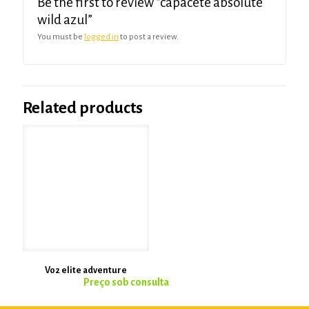
Be the first to review “capacete absolute
wild azul”
You must be
logged in
to post a review.
Related products
Vo2 elite adventure