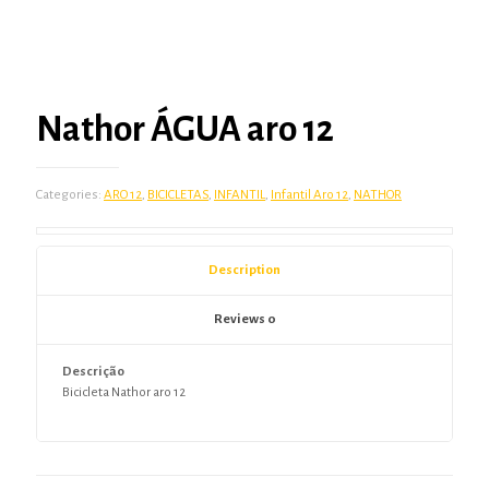
Nathor ÁGUA aro 12
Categories:
ARO 12
,
BICICLETAS
,
INFANTIL
,
Infantil Aro 12
,
NATHOR
Description
Reviews
0
Descrição
Bicicleta Nathor aro 12