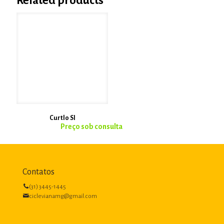
Related products
Curtlo SI
Contatos
(31) 3445-1445
ciclevianamg@gmail.com