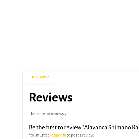
Reviews
0
Reviews
There are no reviews yet.
Be the first to review “Alavanca Shimano Ra
You must be
logged in
to post a review.