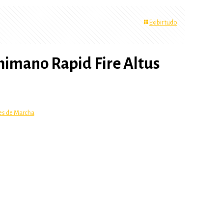
Exibir tudo
himano Rapid Fire Altus
es de Marcha