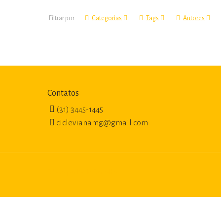
Filtrar por:
Categorias
Tags
Autores
Contatos
(31) 3445-1445
ciclevianamg@gmail.com
Criado por Paulo Carvalho